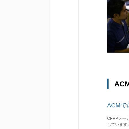
AC
ACM
CFRPメ
しています