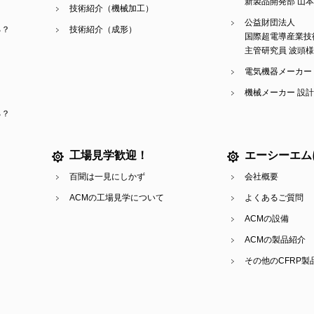
新製品開発部 山
技術紹介（機械加工）
公益財団法人
る？
技術紹介（成形）
国際超電導産業技
主管研究員 波頭様
電気機器メーカー
機械メーカー 設
る？
工場見学歓迎！
エーシーエム
百聞は一見にしかず
会社概要
ACMの工場見学について
よくあるご質問
ACMの設備
ACMの製品紹介
その他のCFRP製