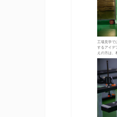
工場見学で
するアイデ
えの方は、