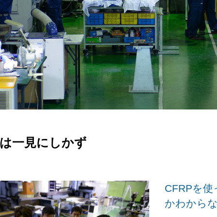
聞は一見にしかず
CFRPを
かわから