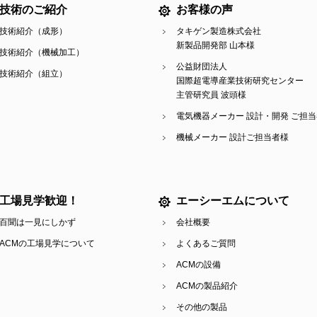
技術のご紹介
お客様の声
技術紹介（成形）
タキゲン製造株式会社
新製品開発部 山本様
技術紹介（機械加工）
公益財団法人
技術紹介（組立）
国際超電導産業技術研究センター
主管研究員 波頭様
電気機器メーカー 設計・開発 ご担
機械メーカー 設計ご担当者様
工場見学歓迎！
エーシーエムについて
百聞は一見にしかず
会社概要
ACMの工場見学について
よくあるご質問
ACMの設備
ACMの製品紹介
その他の製品