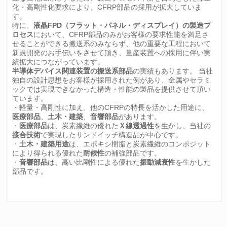
化・高剛性化要求により、CFRP部品の採用が拡大していま
す。
特に、
液晶FPD（フラット・パネル・ディスプレイ）の製造プ
ロセス
において、CFRP部品のみがお客様の要求性能を満足さ
せることができる搬送系のみならず、他の重要な工程において
新規開発のお手伝いをさせて頂き、量産装置への採用に伴い実
績拡大につながっています。
半導体デバイス関連装置の搬送系部品
の実績もあります。 当社
独自の設計思想をお客様が採用された例があり、金属やセラミ
ックでは実現できなかった構造・性能の製品を提供させて頂い
ています。
・軽量・高剛性に加え、他のCFRPの特長を活かした用途に、
医療部品
、
土木・建築
、
音響部品
があります。
・
医療部品
は、炭素繊維の優れた
Ｘ線透過性
を生かし、当社の
接合技術
で実現したサンドイッチ構造品が中心です。
・
土木・建築用途
は、エポキシ樹脂と炭素繊維のコンポジット
により得られる優れた
耐候性
の補強部品です。
・
音響部品
は、高い比剛性による優れた
振動減衰性
を生かした
部品です。