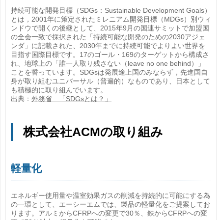
持続可能な開発目標（SDGs：Sustainable Development Goals）
とは，2001年に策定されたミレニアム開発目標（MDGs）別ウィ
ンドウで開くの後継として、2015年9月の国連サミットで加盟国
の全会一致で採択された「持続可能な開発のための2030アジェ
ンダ」に記載された、2030年までに持続可能でよりよい世界を
目指す国際目標です。17のゴール・169のターゲットから構成さ
れ、地球上の「誰一人取り残さない（leave no one behind）」
ことを誓っています。SDGsは発展途上国のみならず，先進国自
身が取り組むユニバーサル（普遍的）なものであり、日本として
も積極的に取り組んでいます。
出典：
外務省 「SDGsとは？」
株式会社ACMの取り組み
軽量化
エネルギー使用量や温室効果ガスの削減を持続的に可能にする為
の一環として、エーシーエムでは、製品の軽量化をご提案してお
ります。アルミからCFRPへの変更で30％、鉄からCFRPへの変