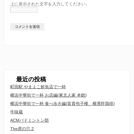
上に表示された文字を入力してください。
最近の投稿
町田駅 やまよこ鮮魚店で一杯
横浜中華街で一杯 お店編(東北人家 本館)
横浜中華街で一杯 食べ歩き編(富貴包子楼、横濱炸鶏排)
牛味蔵
ACMバドミントン部
The虎の穴.2