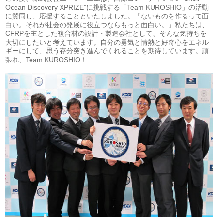
Ocean Discovery XPRIZE”に挑戦する「Team KUROSHIO」の活動
に賛同し、応援することといたしました。「ないものを作るって面
白い。それが社会の発展に役立つならもっと面白い。」私たちは、
CFRPを主とした複合材の設計・製造会社として、そんな気持ちを
大切にしたいと考えています。自分の勇気と情熱と好奇心をエネル
ギーにして、思う存分突き進んでくれることを期待しています。頑
張れ、Team KUROSHIO！