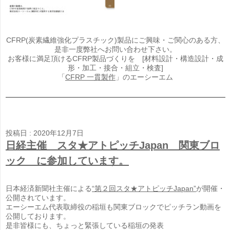
CFRP(炭素繊維強化プラスチック)製品にご興味・ご関心のある方、
是非一度弊社へお問い合わせ下さい。
お客様に満足頂けるCFRP製品づくりを [材料設計・構造設計・成
形・加工・接合・組立・検査]
「
CFRP 一貫製作
」のエーシーエム
投稿日 : 2020年12月7日
日経主催 スタ★アトピッチJapan 関東ブロ
ック に参加しています。
日本経済新聞社主催による
“第２回スタ★アトピッチJapan”
が開催・
公開されています。
エーシーエム代表取締役の稲垣も関東ブロックでピッチラン動画を
公開しております。
是非皆様にも、ちょっと緊張している稲垣の発表