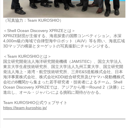
（写真協力：Team KUROSHIO）
＜Shell Ocean Discovery XPRIZEとは＞
XPRIZE財団が主催する、海底探査の国際コンペティション。水深
4,000m級の海域で自律型海中ロボット（AUV）等を用い、海底広域
3Dマップの構築とターゲットの写真撮影にチャレンジする。
＜Team KUROSHIOとは＞
国立研究開発法人海洋研究開発機構（JAMSTEC）、国立大学法人
東京大学生産技術研究所、国立大学法人九州工業大学、国立研究開
発法人海上・港湾・航空技術研究所、三井E&S造船株式会社、日本
海洋事業株式会社、株式会社KDDI総合研究所及びヤマハ発動機株式
会社の8機関から集まった若手研究者・技術者によるチーム。Shell
Ocean Discovery XPRIZEでは、アジアから唯一Round 2（決勝）に
進出し、オール・ジャパンによる挑戦に期待がかかる。
Team KUROSHIO公式ウェブサイト
https://team-kuroshio.jp/