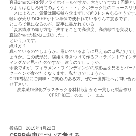
直径2mのCFRP製フライホイールですか、大きいですね！円盤と
うよりはむしろ円筒のような・・・。クボテック社のニュースリ
ースによると、質量は回転軸を含まずして約3トンもあるそうです
軽いが売りのCFRPがトン単位で使われているなんて驚きです。
ところで気になるのが、記事に書かれている
「炭素繊維の織り方を工夫することで高強度、高信頼性を実現し
直径2mの大径化に成功した。」
という点です。
織り方？
織っているのでしょうか。巻いているように見えるのは私だけで
ょうか。この成形品、繊維を巻きつけて作るフィラメントワイン
ィングかと思ったのですが、違うのでしょうか。
余談ですが、フィラメントワインディングの成形品を見るとバー
クーヘンが食べたくなります。私だけでしょうか。
CFRP製品にご興味・ご関心のある方、ぜひ一度弊社へお問い合わ
せ下さい。
炭素繊維強化プラスチックを材料設計から一貫した製品作り
「
CFRP 加工
」のエーシーエム
投稿日 : 2015年4月22日
CFRP歯車について考える