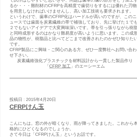
るか・・・難削材のCFRPを高精度で歯切りをするには優れた刃物
を用意しなければいけませんし、高い加工技術も要求されます。
というわけで、歯車のCFRP化はハードルが高いのですが、このニ
ュースでは歯面を炭素繊維の帯で補強しており、先に挙げた１で
２でもないアイデアで大変興味深いです。帯を引っ張りながら樹
と同時成形するのはかなり難易度が高いように思います。この成
品の物性が、樹脂品と比べてどこまで改善されたのかぜひ知りた
です。
CFRP製品にご興味・ご関心のある方、ぜひ一度弊社へお問い合わ
せ下さい。
炭素繊維強化プラスチックを材料設計から一貫した製品作り
「
CFRP 加工
」のエーシーエム
投稿日 : 2015年4月20日
CFRPけん玉
こんにちは。窓の外が暗くなり、雨が降ってきました。これから
格的にひどくなるのでしょうか。
さて今日は「CFRPけん玉」というお話です。