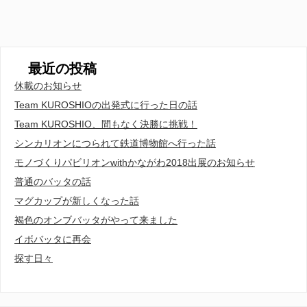
最近の投稿
休載のお知らせ
Team KUROSHIOの出発式に行った日の話
Team KUROSHIO、間もなく決勝に挑戦！
シンカリオンにつられて鉄道博物館へ行った話
モノづくりパビリオンwithかながわ2018出展のお知らせ
普通のバッタの話
マグカップが新しくなった話
褐色のオンブバッタがやって来ました
イボバッタに再会
探す日々