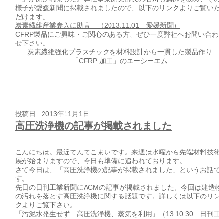
様子が愛媛新聞に掲載されましたので、以下のリンクよりご覧い
だけます。
炭素繊維産業参入に助言 （2013.11.01 愛媛新聞）
CFRP製品にご興味・ご関心のある方、ぜひ一度弊社へお問い合わ
せ下さい。
炭素繊維強化プラスチックを材料設計から一貫した製品作り
「
CFRP 加工
」のエーシーエム
投稿日 : 2013年11月1日
高圧洗浄機の記事が掲載されました
こんにちは。最近てんてこまいです。来週は水曜から先端材料技
展が始まりますので、今日も準備に追われております。
さて今日は、「高圧洗浄機の記事が掲載されました」というお話
す。
先日の日刊工業新聞にACMの記事が掲載されました。今回は建造
の汚れを落とす高圧洗浄機に関する話題です。詳しくは以下のリ
クよりご覧下さい。
「汚泥水発生せず 高圧洗浄機、蒸気を利用」（13.10.30 日刊