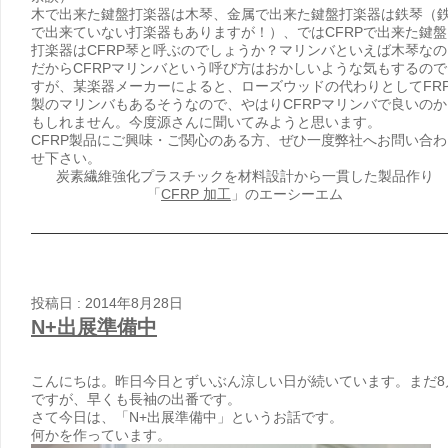
木で出来た鍵盤打楽器は木琴、金属で出来た鍵盤打楽器は鉄琴（
で出来ていない打楽器もありますが！）、ではCFRPで出来た鍵盤
打楽器はCFRP琴と呼ぶのでしょうか？マリンバといえば木琴なの
だからCFRPマリンバという呼び方はおかしいような気もするので
すが、某楽器メーカーによると、ローズウッドの代わりとしてFR
製のマリンバもあるそうなので、やはりCFRPマリンバで良いのか
もしれません。今度源さんに聞いてみようと思います。
CFRP製品にご興味・ご関心のある方、ぜひ一度弊社へお問い合わ
せ下さい。
炭素繊維強化プラスチックを材料設計から一貫した製品作り
「
CFRP 加工
」のエーシーエム
投稿日 : 2014年8月28日
N+出展準備中
こんにちは。昨日今日とずいぶん涼しい日が続いています。まだ8
ですが、早くも長袖の出番です。
さて今日は、「N+出展準備中」というお話です。
何かを作っています。