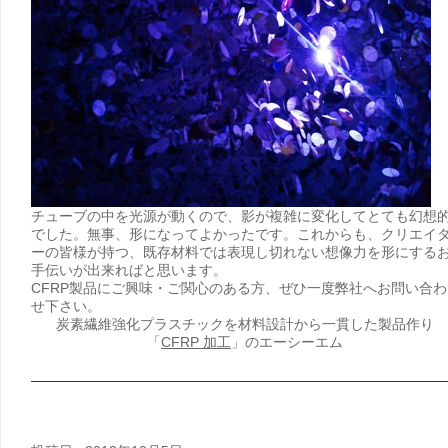
チューブの中を光源が動くので、影が複雑に変化してとても幻想
でした。無事、形になってよかったです。これからも、クリエイ
ーの皆様が持つ、既存材料では表現し切れない想像力を形にする
手伝いが出来ればと思います。
CFRP製品にご興味・ご関心のある方、ぜひ一度弊社へお問い合わ
せ下さい。
炭素繊維強化プラスチックを材料設計から一貫した製品作り
「
CFRP 加工
」のエーシーエム