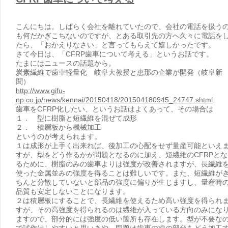
こんにちは。しばらく会社を離れていたので、会社の電話を扱う
も何だかぎこちないのですが、とある取引先の方へ久々に電話を
たら、「おかえりなさい」と言ってもらえて嬉しかったです。
さて今日は、「CFRP歯車について考える」というお話です。
たまにはニュースの話題から。
炭素繊維で歯車軽量化 岐阜大教授と恵那の企業が開発（岐阜新
聞）
http://www.gifu-
np.co.jp/news/kennai/20150418/201504180945_24747.shtml
歯車をCFRP化したい、というお話はよくあって、その場合は
１． 型に樹脂と短繊維を混ぜて成形
２． 積層板から機械加工
というのが考えられます。
１は成形が上手く出来れば、後加工の心配をせず量産可能といえ
すが、型をどう作るかが問題となるのに加え、短繊維のCFRPとな
るために、樹脂のみの歯車よりは強度が改善されますが、長繊維
使った金属並みの強度を得ることは難しいです。また、短繊維が
ちんと分散していないと部品の強度に偏りが生じますし、量産時
品質も安定しないことになります。
２は積層板にすることで、長繊維を使えるため高い強度を得られ
すが、その高強度を得られるのは繊維が入っている方向のみにな
ますので、部分的には強度の低い箇所も存在します。型が不要な
で試作はしやすいと思いきや、問題は歯車の歯の部分をどう加工