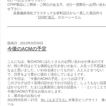
01）へお立ち寄り下さい。
CFRP製品にご興味・ご関心のある方、ぜひ一度弊社へお問い合わ
せ下さい。
炭素繊維強化プラスチックを材料設計から一貫した製品作り
「
CFRP 加工
」のエーシーエム
投稿日 : 2013年9月20日
今後のACMの予定
こんにちは。毎日ACMにはたくさんのお問い合わせが来るのです
が、特に昨日はとても偶然なお引き合いがあり、人生って不思議
なぁと思いました。いわゆる縁というものが、人と人とをつない
で、日常をより豊かに面白く演出しているようです。
さて今日は、「今後のACMの予定」というお話です。
このブログは日々花壇の話やおでかけの話など、しょうもない話
ばかりなので、たまには真面目に会社の話題を・・・ということ
今後のACMの予定をお知らせします。
１．展示会のお知らせ
2013年9月25～27日
N+（エヌプラス）
＠東京ビッグサイト 東
ール