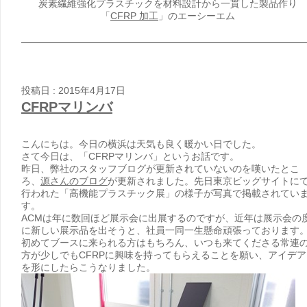
炭素繊維強化プラスチックを材料設計から一貫した製品作り
「
CFRP 加工
」のエーシーエム
投稿日 : 2015年4月17日
CFRPマリンバ
こんにちは。今日の横浜は天気も良く暖かい日でした。
さて今日は、「CFRPマリンバ」というお話です。
昨日、弊社のスタッフブログが更新されていないのを嘆いたとこ
ろ、
源さんのブログ
が更新されました。先日東京ビッグサイトに
行われた「高機能プラスチック展」の様子が写真で掲載されてい
す。
ACMは年に数回ほど展示会に出展するのですが、近年は展示会の
に新しい展示品を出そうと、社員一同一生懸命頑張っております
初めてブースに来られる方はもちろん、いつも来てくださる常連
方が少しでもCFRPに興味を持ってもらえることを願い、アイデア
を形にしたらこうなりました。