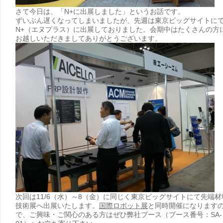
さて今日は、「N+に出展しました」というお話です。
ずいぶん遅くなってしまいましたが、先週は東京ビッグサイトに
N+（エヌプラス）に出展しておりました。会期中はたくさんの方
お越しいただきましてありがとうございます。
次回は11/6（水）～8（金）に同じく東京ビッグサイトにて先端材
技術展へ出展いたします。
国際ロボット展
と同時開催になります
で、ご興味・ご関心のある方はぜひ弊社ブース（ブース番号：SA-