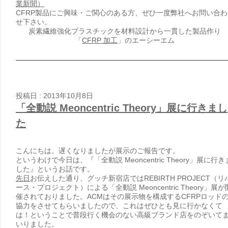
業新聞）
CFRP製品にご興味・ご関心のある方、ぜひ一度弊社へお問い合わ
せ下さい。
炭素繊維強化プラスチックを材料設計から一貫した製品作り
「
CFRP 加工
」のエーシーエム
投稿日 : 2013年10月8日
「全動説 Meoncentric Theory」展に行きまし
た
こんにちは。遅くなりましたが展示のご報告です。
というわけで今日は、『「全動説 Meoncentric Theory」展に行き
した』というお話です。
先日
お伝えした通り、グッチ新宿店ではREBIRTH PROJECT（リ
ース・プロジェクト）による「全動説 Meoncentric Theory」展が
催されておりました。ACMはその展示物を構成するCFRPロッド
協力をさせてもらいましたので、これはぜひとも見に行かなくて
は！ということで普段行く機会のない高級ブランド店をのぞいて
いりました。