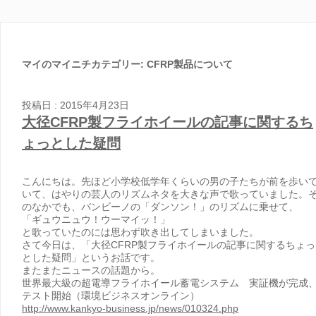
マイのマイニチカテゴリー:
CFRP製品について
投稿日 : 2015年4月23日
大径CFRP製フライホイールの記事に関するち
ょっとした疑問
こんにちは。先ほど小学校低学年くらいの男の子たちが前を歩い
いて、はやりの芸人のリズムネタを大きな声で歌っていました。
のなかでも、バンビーノの「ダンソン！」のリズムに乗せて、
「ギュウニュウ！ウーマイッ！」
と歌っていたのには思わず吹き出してしまいました。
さて今日は、「大径CFRP製フライホイールの記事に関するちょっ
とした疑問」というお話です。
またまたニュースの話題から。
世界最大級の超電導フライホイール蓄電システム 実証機が完成
テスト開始（環境ビジネスオンライン）
http://www.kankyo-business.jp/news/010324.php