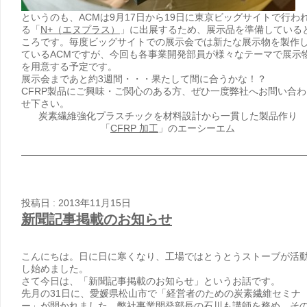
というのも、ACMは9月17日から19日に東京ビッグサイトで行わ
る「
N+（エヌプラス）
」に出展するため、展示品を準備している
ころです。毎度ビッグサイトでの展示会では新たな展示物を製作
ているACMですが、今回も各事業開発部員が様々なテーマで展示
を用意する予定です。
展示会まであと約3週間・・・果たして間に合うかな！？
CFRP製品にご興味・ご関心のある方、ぜひ一度弊社へお問い合わ
せ下さい。
炭素繊維強化プラスチックを材料設計から一貫した製品作り
「
CFRP 加工
」のエーシーエム
投稿日 : 2013年11月15日
新聞記事掲載のお知らせ
こんにちは。日に日に寒くなり、工場ではとうとうストーブが活
し始めました。
さて今日は、「新聞記事掲載のお知らせ」というお話です。
先月の31日に、愛媛県松山市で「経営者のための炭素繊維セミナ
ー」が開かれました。弊社事業開発部長の石川も講師を務め、そ