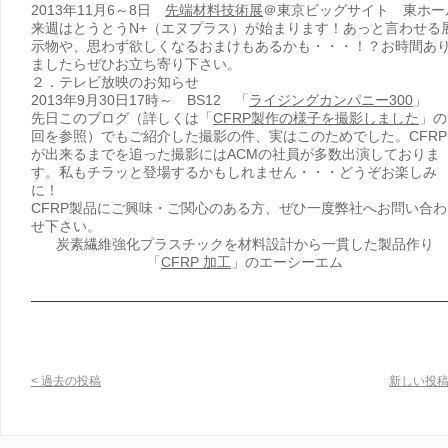
2013年11月6～8日
先端材料技術展
＠東京ビッグサイト 東ホー
来週はとうとうN+（エヌプラス）が始まります！あっと言わせる
示物や、思わず欲しくなるおまけもあるかも・・・！？お時間あ
ましたらぜひお立ち寄り下さい。
２．テレビ放映のお知らせ
2013年9月30日17時～ BS12 「
ライジングカンパニー300
」
先日このブログ（詳しくは「
CFRP製作の様子を撮影しました
」の
回を参照）でもご紹介した撮影の件、実はこのためでした。CFRP
が出来るまでを追った撮影にはACMの社員が多数出演しておりま
す。私もチラッと登場するかもしれません・・・どうぞお楽しみ
に！
CFRP製品にご興味・ご関心のある方、ぜひ一度弊社へお問い合わ
せ下さい。
炭素繊維強化プラスチックを材料設計から一貫した製品作り
「
CFRP 加工
」のエーシーエム
< 過去の投稿
新しい投稿