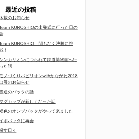
最近の投稿
休載のお知らせ
Team KUROSHIOの出発式に行った日の
話
Team KUROSHIO、間もなく決勝に挑
戦！
シンカリオンにつられて鉄道博物館へ行
った話
モノづくりパビリオンwithかながわ2018
出展のお知らせ
普通のバッタの話
マグカップが新しくなった話
褐色のオンブバッタがやって来ました
イボバッタに再会
探す日々