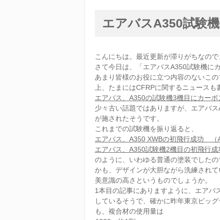
エアバスA350試験
こんにちは。最近更新が滞りがちなので
さて今日は、「エアバスA350試験機に
あまり皆様のお役に立つ内容のないこの
上、たまにはCFRPに関するニュース
エアバス、A350の試験機3機目にカーボン模
少々古い話題ではありますが、エアバスA
が施されたそうです。
これまでの試験機を振り返ると、
エアバス、A350 XWBの初飛行成功 （Avia
エアバス、A350試験機2機目の初飛行成功 （A
のように、いわゆる普通の塗装でしたの
かも、デザインが大胆ながら洗練されて
美意識の高さというものでしょうか。
1本目の記事にありますように、エアバ
しているそうで、確かに昨年東京ビッグ
も、複合材の使用量は