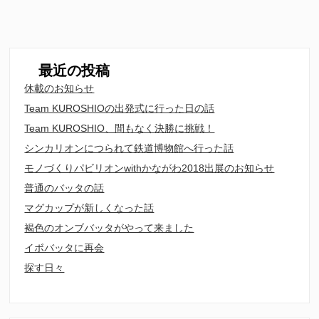
最近の投稿
休載のお知らせ
Team KUROSHIOの出発式に行った日の話
Team KUROSHIO、間もなく決勝に挑戦！
シンカリオンにつられて鉄道博物館へ行った話
モノづくりパビリオンwithかながわ2018出展のお知らせ
普通のバッタの話
マグカップが新しくなった話
褐色のオンブバッタがやって来ました
イボバッタに再会
探す日々