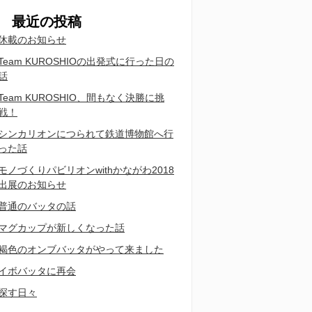
最近の投稿
休載のお知らせ
Team KUROSHIOの出発式に行った日の
話
Team KUROSHIO、間もなく決勝に挑
戦！
シンカリオンにつられて鉄道博物館へ行
った話
モノづくりパビリオンwithかながわ2018
出展のお知らせ
普通のバッタの話
マグカップが新しくなった話
褐色のオンブバッタがやって来ました
イボバッタに再会
探す日々