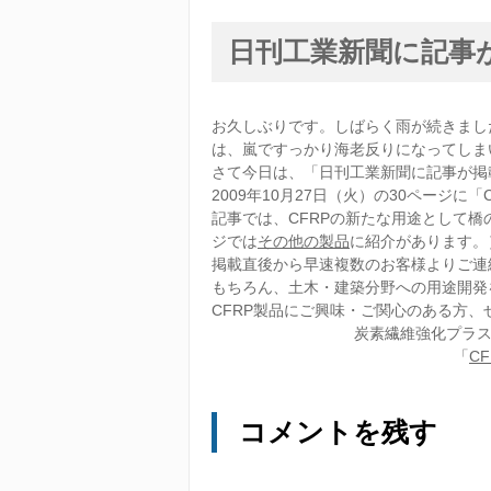
日刊工業新聞に記事
お久しぶりです。しばらく雨が続きまし
は、嵐ですっかり海老反りになってしま
さて今日は、「日刊工業新聞に記事が掲
2009年10月27日（火）の30ページ
記事では、CFRPの新たな用途として
ジでは
その他の製品
に紹介があります。
掲載直後から早速複数のお客様よりご連
もちろん、土木・建築分野への用途開発
CFRP製品にご興味・ご関心のある方
炭素繊維強化プラ
「
CF
コメントを残す