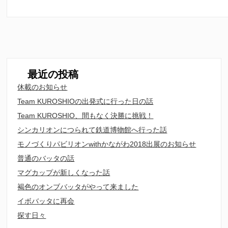
最近の投稿
休載のお知らせ
Team KUROSHIOの出発式に行った日の話
Team KUROSHIO、間もなく決勝に挑戦！
シンカリオンにつられて鉄道博物館へ行った話
モノづくりパビリオンwithかながわ2018出展のお知らせ
普通のバッタの話
マグカップが新しくなった話
褐色のオンブバッタがやって来ました
イボバッタに再会
探す日々