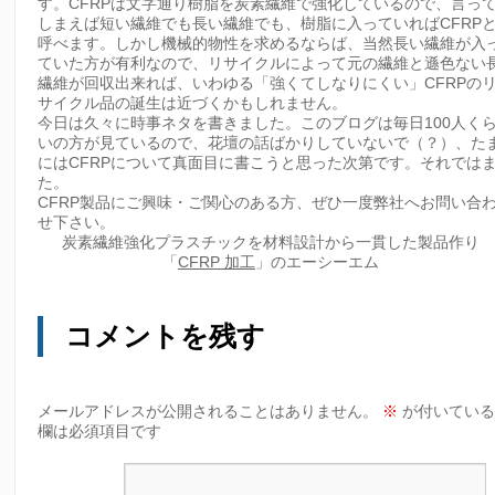
す。CFRPは文字通り樹脂を炭素繊維で強化しているので、言っ
しまえば短い繊維でも長い繊維でも、樹脂に入っていればCFRP
呼べます。しかし機械的物性を求めるならば、当然長い繊維が入
ていた方が有利なので、リサイクルによって元の繊維と遜色ない
繊維が回収出来れば、いわゆる「強くてしなりにくい」CFRPの
サイクル品の誕生は近づくかもしれません。
今日は久々に時事ネタを書きました。このブログは毎日100人く
いの方が見ているので、花壇の話ばかりしていないで（？）、た
にはCFRPについて真面目に書こうと思った次第です。それでは
た。
CFRP製品にご興味・ご関心のある方、ぜひ一度弊社へお問い合
せ下さい。
炭素繊維強化プラスチックを材料設計から一貫した製品作り
「
CFRP 加工
」のエーシーエム
コメントを残す
メールアドレスが公開されることはありません。
※
が付いてい
欄は必須項目です